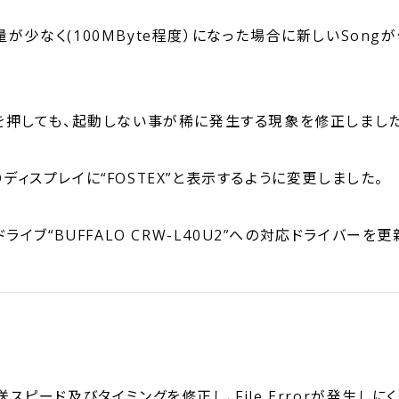
量が少なく(100MByte程度）になった場合に新しいSon
チを押しても、起動しない事が稀に発生する現象を修正しました
ディスプレイに“FOSTEX”と表示するように変更しました。
応ドライブ“BUFFALO CRW-L40U2”への対応ドライバーを
送スピード及びタイミングを修正し、File Errorが発生しに