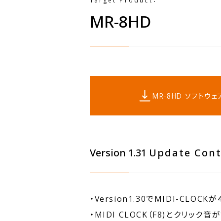
Target Product：
MR-8HD
MR-8HD ソフトウェア 
Version 1.31
Update Con
・Version1.30でMIDI-CL
・MIDI CLOCK（F8)とクリッ