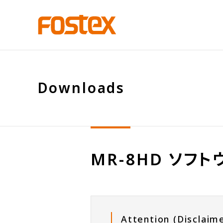
D
o
w
n
l
o
a
d
s
MR-8HD ソフ
Attention (Disclaim