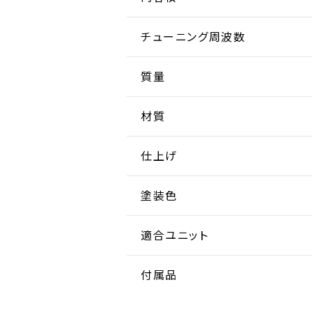
チューニング周波数
質量
材質
仕上げ
塗装色
適合ユニット
付属品