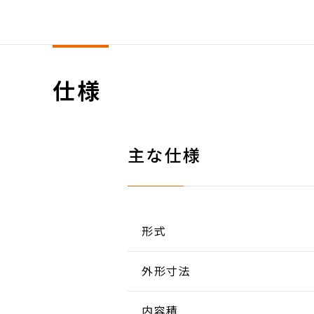
仕様
主な仕様
形式
外形寸法
内容積