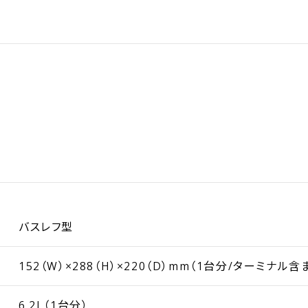
バスレフ型
152（W）×288（H）×220（D）mm（1台分/ターミナル含
6.2L（1台分）