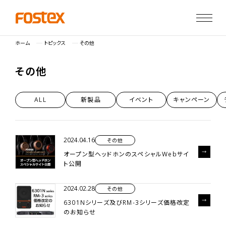
ホーム
トピックス
その他
そ
の
他
ALL
新製品
イベント
キャンペーン
2024.04.16
その他
オープン型ヘッドホンのスペシャルWebサイ
ト公開
2024.02.28
その他
6301Nシリーズ及びRM-3シリーズ価格改定
のお知らせ