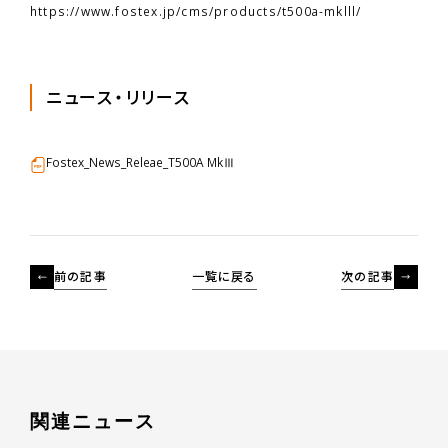
https://www.fostex.jp/cms/products/t500a-mklll/
ニュース・リリース
Fostex_News_Releae_T500A MkⅢ
前の記事
一覧に戻る
次の記事
関
連
ニ
ュ
ー
ス