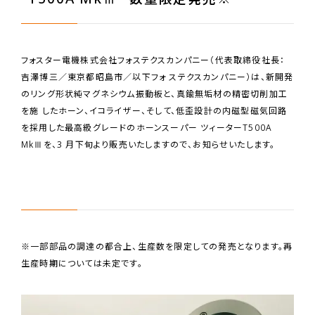
フォスター電機株式会社フォステクスカンパニー（代表取締役社長：
吉澤博三／東京都昭島市／以下フォ ステクスカンパニー）は、新開発
のリング形状純マグネシウム振動板と、真鍮無垢材の精密切削加工
を施 したホーン、イコライザー、そして、低歪設計の内磁型磁気回路
を採用した最高級グレードのホーンスーパー ツィーターT500A
MkⅢを、3 月下旬より販売いたしますので、お知らせいたします。
※一部部品の調達の都合上、生産数を限定しての発売となります。再
生産時期については未定です。