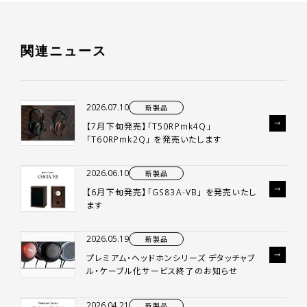
関
連
ニ
ュ
ー
ス
2026.07.10
新製品
【7月下旬発売】「T50RPmk4Q」
「T60RPmk2Q」 を発売いたします
2026.06.10
新製品
【6月下旬発売】「GS83A-VB」 を発売いたし
ます
2026.05.19
新製品
プレミアム・ヘッドホンシリーズ デタッチャブ
ル・ケーブル化サービス終了のお知らせ
2026.04.21
新製品