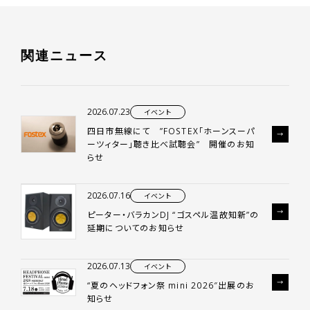
関
連
ニ
ュ
ー
ス
2026.07.23
イベント
四日市無線にて ”FOSTEX「ホーンスーパ
ーツィター」聴き比べ試聴会” 開催のお知
らせ
2026.07.16
イベント
ピーター・バラカンDJ “ゴスペル温故知新”の
延期についてのお知らせ
2026.07.13
イベント
“夏のヘッドフォン祭 mini 2026″出展のお
知らせ