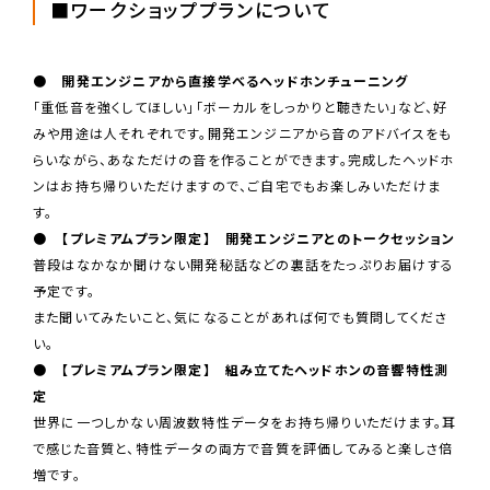
■ワークショッププランについて
● 開発エンジニアから直接学べるヘッドホンチューニング
「重低音を強くしてほしい」「ボーカルをしっかりと聴きたい」など、好
みや用途は人それぞれです。開発エンジニアから音のアドバイスをも
らいながら、あなただけの音を作ることができます。完成したヘッドホ
ンはお持ち帰りいただけますので、ご自宅でもお楽しみいただけま
す。
● 【プレミアムプラン限定】 開発エンジニアとのトークセッション
普段はなかなか聞けない開発秘話などの裏話をたっぷりお届けする
予定です。
また聞いてみたいこと、気になることがあれば何でも質問してくださ
い。
● 【プレミアムプラン限定】 組み立てたヘッドホンの音響特性測
定
世界に一つしかない周波数特性データをお持ち帰りいただけます。耳
で感じた音質と、特性データの両方で音質を評価してみると楽しさ倍
増です。