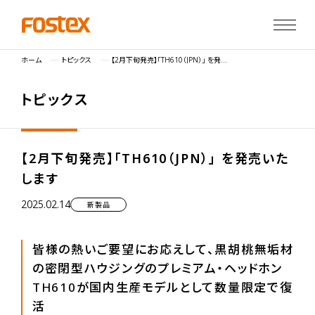
ホーム
トピックス
【2月下旬発売】「TH610（JPN）」 を発売いたします
ト
ピ
ッ
ク
ス
【2月下旬発売】「TH610（JPN）」 を発売いた
します
2025.02.14
新製品
皆様の熱いご要望にお応えして、黒胡桃無垢材
の密閉型ハウジングのプレミアム・ヘッドホン
TH610が国内生産モデルとして数量限定で復
活