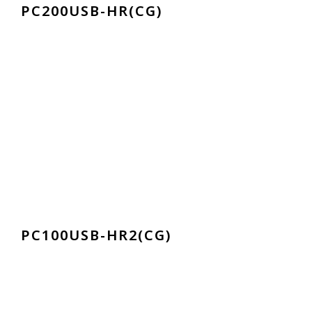
P
C
2
0
0
U
S
B
-
H
R
(
C
G
)
P
C
1
0
0
U
S
B
-
H
R
2
(
C
G
)