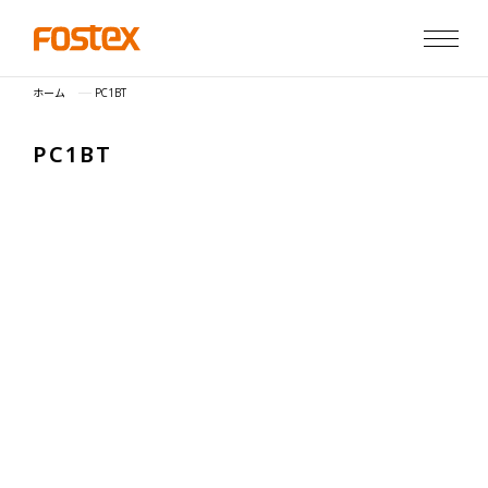
ホーム
PC1BT
P
C
1
B
T