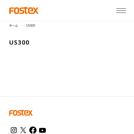
ホーム
US300
U
S
3
0
0