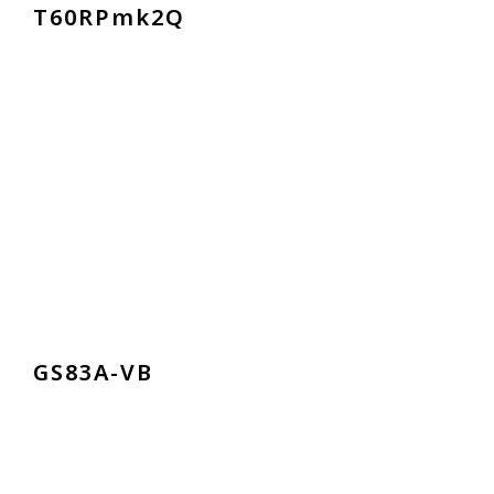
T
6
0
R
P
m
k
2
Q
G
S
8
3
A
-
V
B