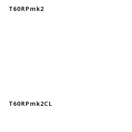
T
6
0
R
P
m
k
2
T
6
0
R
P
m
k
2
C
L