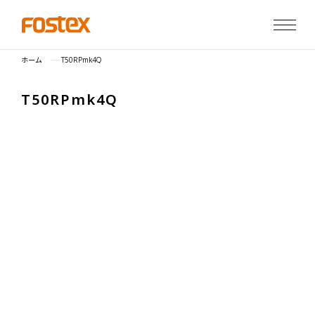
ホーム
T50RPmk4Q
T
5
0
R
P
m
k
4
Q