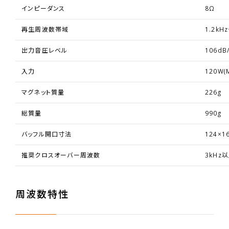
インピーダンス
8Ω
再生周波数帯域
1.2kH
出力音圧レベル
106dB
入力
120W(M
マグネット質量
226g
総質量
990g
バッフル開口寸法
124×1
推奨クロスオーバー周波数
3kHz
周波数特性