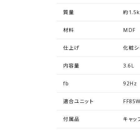
質量
約1.5
材料
MDF 
仕上げ
化粧シ
内容量
3.6L
fb
92Hz
適合ユニット
FF85
付属品
キャップ