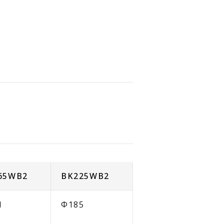
65WB2
BK225WB2
1
Φ185