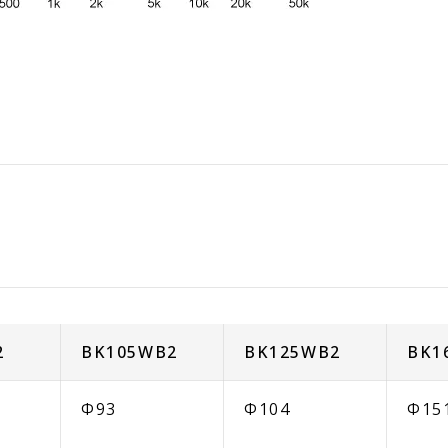
2
BK105WB2
BK125WB2
BK1
Φ93
Φ104
Φ15