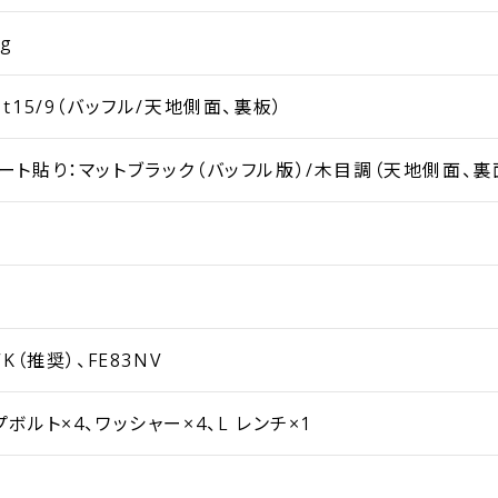
kg
t15/9（バッフル/天地側面、裏板）
ート貼り：マットブラック（バッフル版）/木目調（天地側面、裏
WK（推奨）、FE83NV
ボルト×4、ワッシャー×4、L レンチ×1