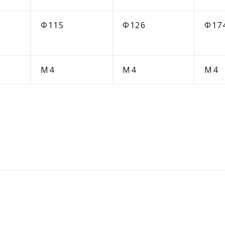
Φ115
Φ126
Φ17
M4
M4
M4