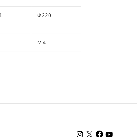
4
Φ220
M4