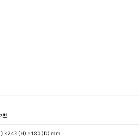
フ型
W）×243（H）×180（D）mm