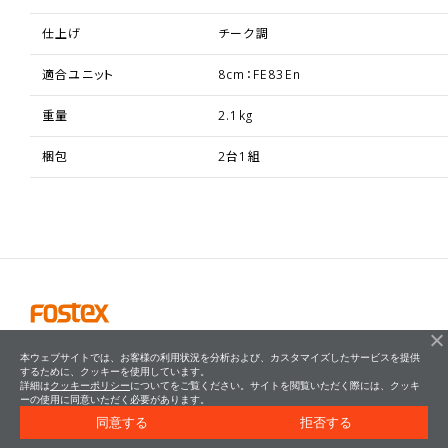
仕上げ
チーク調
適合ユニット
8cm：FE83En
重量
2.1kg
梱包
2台1組
本ウェブサイトでは、お客様の利用状況を分析および、カスタマイズしたサービスを提供
するために、クッキーを使用しています。
詳細は
クッキーポリシー
についてをご覧ください。サイトを閲覧いただく際には、クッキ
ーの使用に同意いただく必要があります。
同意する
拒否する
© FOSTEX