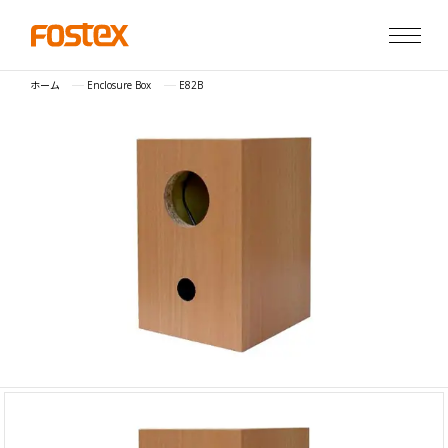
ホーム
Enclosure Box
E82B