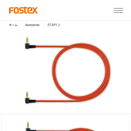
ホーム
Accessories
ET-RP1.2