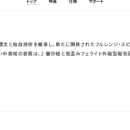
トップ
特長
仕様
サポート
ズの開発理念と独自技術を継承し、新たに開発されたフルレンジ・ス
い中高域の音質は、2 層抄紙と低歪みフェライト外磁型磁