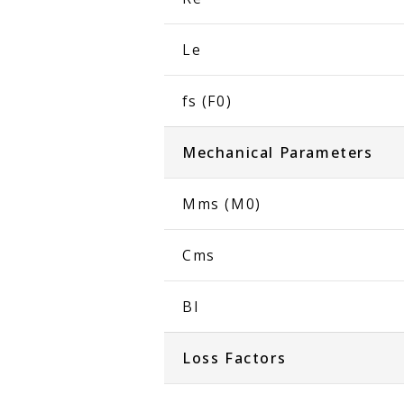
Le
fs (F0)
Mechanical Parameters
Mms (M0)
Cms
Bl
Loss Factors