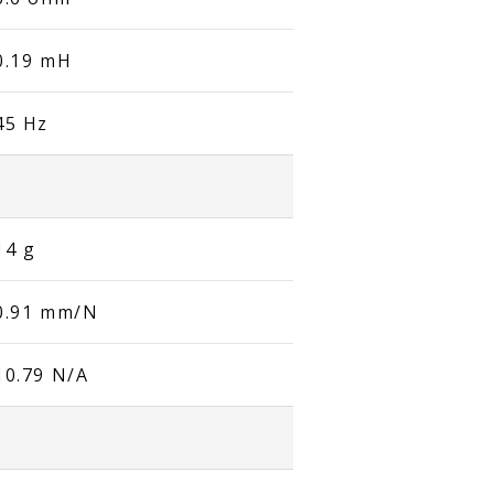
0.19 mH
45 Hz
14 g
0.91 mm/N
10.79 N/A