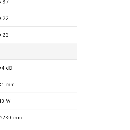
6.87
0.22
0.22
94 dB
81 mm
40 W
Ø230 mm