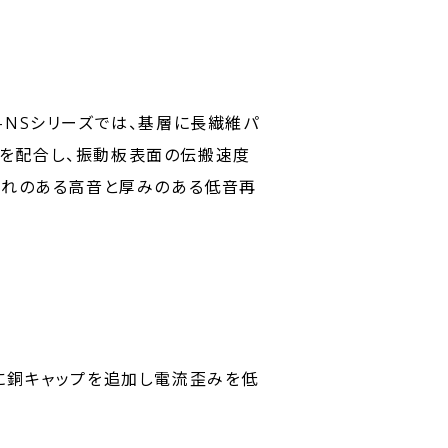
-NSシリーズでは、基層に長繊維パ
プを配合し、振動板表面の伝搬速度
切れのある高音と厚みのある低音再
に銅キャップを追加し電流歪みを低