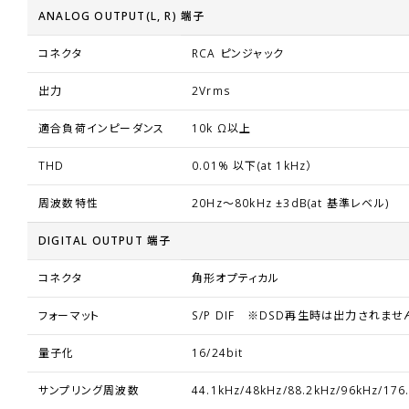
ANALOG OUTPUT(L, R) 端子
コネクタ
RCA ピンジャック
出力
2Vrms
適合負荷インピーダンス
10k Ω以上
THD
0.01% 以下(at 1kHz）
周波数特性
20Hz～80kHz ±3dB(at 基準レベル)
DIGITAL OUTPUT 端子
コネクタ
角形オプティカル
フォーマット
S/P DIF ※DSD再生時は出力されませ
量子化
16/24bit
サンプリング周波数
44.1kHz/48kHz/88.2kHz/96kHz/176