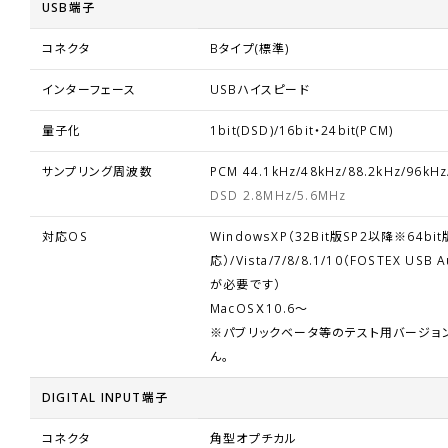
USB端子
コネクタ
Bタイプ(標準)
インターフェース
USBハイスピード
量子化
1bit(DSD)/16bit・24bit(PCM)
サンプリング周波数
PCM 44.1kHz/48kHz/88.2kHz/96kHz
DSD 2.8MHz/5.6MHz
対応OS
WindowsXP（32Bit版SP2以降※64b
応）/Vista/7/8/8.1/10（
FOSTEX USB A
が必要です）
MacOSＸ10.6～
※パブリックベータ等のテスト用バージョ
ん。
DIGITAL INPUT端子
コネクタ
角型オプチカル