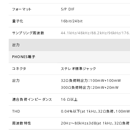
フォーマット
S/P DIF
量子化
16bit/24bit
サンプリング周波数
44.1kHz/48kHz/88.2kHz/96kHz/176
出力
PHONES端子
コネクタ
ステレオ標準ジャック
出力
32Ω負荷時出力：100mW+100mW
300Ω負荷時出力：20mW+20mW
適合負荷インピーダンス
16 Ω以上
THD
0.04%以下(at 1kHz、32Ω負荷、100m
周波数特性
20Hz～80kHz±3dB(at 1kHz、32Ω