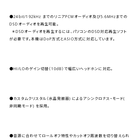
●24bit/192kHz までのリニアPCMオーディオ及び5.6MHzまでの
DSDオーディオを再生可能。
＊DSDオーディオを再生するには、パソコンのDSD対応再生ソフト
が必要です。本機はDoP方式とASIO方式に対応しています。
●HI/LOのゲイン切替（10dB）で幅広いヘッドホンに対応。
●カスタムクリスタル（水晶発振器) によるアシンクロナス・モード(
非同期モード) を採用。
●音源に合わせてロールオフ特性やカットオフ周波数を切り替えられ