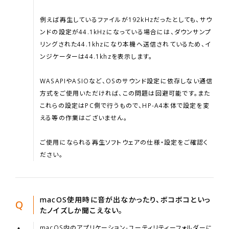
例えば再生しているファイルが192kHzだったとしても、サウ
ンドの設定が44.1kHzになっている場合には、ダウンサンプ
リングされた44.1khzになり本機へ送信されているため、イ
ンジケーターは44.1khzを表示します。
WASAPIやASIOなど、OSのサウンド設定に依存しない通信
方式をご使用いただければ、この問題は回避可能です。また
これらの設定はPC側で行うもので、HP-A4本体で設定を変
える等の作業はございません。
ご使用になられる再生ソフトウェアの仕様・設定をご確認く
ださい。
macOS使用時に音が出なかったり、ボコボコといっ
Q
たノイズしか聞こえない。
macOS内のアプリケーション-ユーティリティーフォルダーに