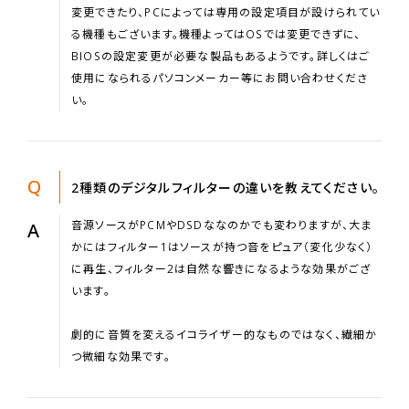
変更できたり、PCによっては専用の設定項目が設けられてい
る機種もございます。機種よってはOSでは変更できずに、
BIOSの設定変更が必要な製品もあるようです。詳しくはご
使用になられるパソコンメーカー等にお問い合わせくださ
い。
Q
2種類のデジタルフィルターの違いを教えてください。
音源ソースがPCMやDSDななのかでも変わりますが、大ま
A
かにはフィルター1はソースが持つ音をピュア（変化少なく）
に再生、フィルター2は自然な響きになるような効果がござ
います。
劇的に音質を変えるイコライザー的なものではなく、繊細か
つ微細な効果です。