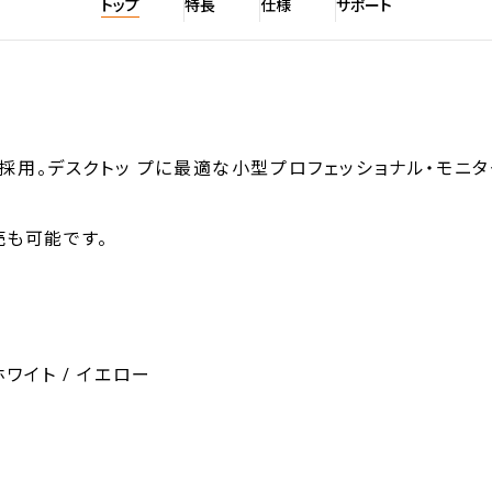
トップ
特長
仕様
サポート
方式採用。デスクトッ プに最適な小型プロフェッショナル・モニタ
売も可能です。
 ホワイト / イエロー