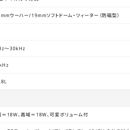
0mmウーハー/19mmソフトドーム・ツィーター（防磁型）
Hz〜30kHz
5kHz
.8L
域＝18W、高域＝18W、可変ボリューム付