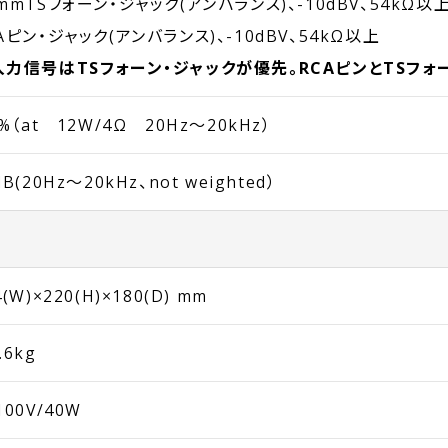
mmTSフォーン・ジャック(アンバランス)、-10dBV、54kΩ以
Aピン・ジャック(アンバランス)、-10dBV、54kΩ以上
入力信号はTSフォーン・ジャックが優先。RCAピンとTSフ
1%（at 12W/4Ω 20Hz〜20kHz）
dB(20Hz〜20kHz、not weighted）
4(W)×220(H)×180(D) mm
.6kg
100V/40W