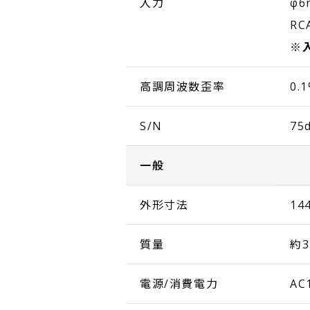
入力
φ6
RC
※
高調周波数歪率
0.
S/N
75
一般
外形寸法
14
質量
約3
電源/消費電力
AC