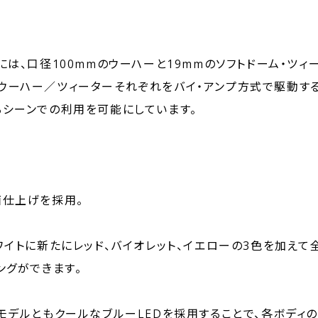
は、口径100mmのウーハーと19mmのソフトドーム・ツィ
載し、ウーハー／ツィーターそれぞれをバイ・アンプ方式で駆動す
シーンでの利用を可能にしています。
面仕上げを採用。
ワイトに新たにレッド、バイオレット、イエローの3色を加えて
ングができます。
モデルともクールなブルーLEDを採用することで、各ボディ