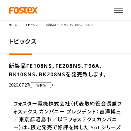
ホーム
トピックス
新製品FE108NS、FE208NS、T96A、BK108NS、BK208NSを発売致します。
ト
ピ
ッ
ク
ス
新製品FE108NS、FE208NS、T96A、
BK108NS、BK208NSを発売致します。
2020.07.27
新製品
フォスター電機株式会社（代表取締役会長兼フ
ォステクス カンパニー プレジデント：吉澤博三
／東京都昭島市／以下フォステクスカンパニ
ー）は、限定発売で好評を博した Sol シリーズ