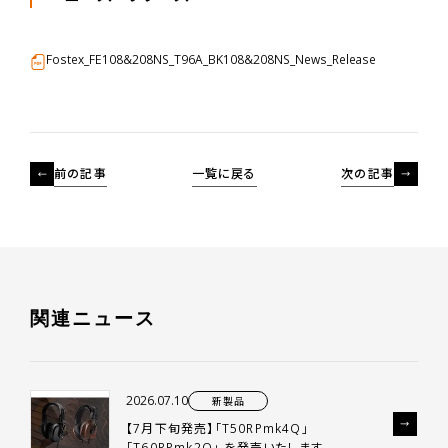
Fostex_FE108&208NS_T96A_BK108&208NS_News_Release
前の記事
一覧に戻る
次の記事
関
連
ニ
ュ
ー
ス
2026.07.10
新製品
【7月下旬発売】「T50RPmk4Q」
「T60RPmk2Q」 を発売いたします