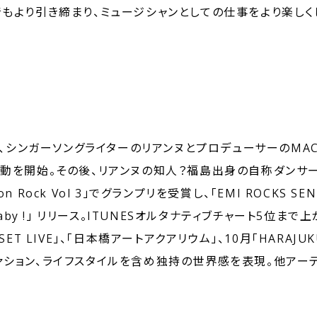
音もより引き締まり、ミュージシャンとしての仕事をより楽しく
て、シンガーソングライターのリアンヌとプロデューサーのMAC
動を開始。その後、リアンヌの知人？福島出身の自称ダンサーの
on Rock Vol 3」でグランプリを受賞し、「EMI ROCKS SE
o Baby !」 リリース。ITUNESオルタナティブチャート5位まで上
T LIVE」、「日本橋アートアクアリウム」、10月「HARAJUKU 
ァション、ライフスタイルを含め独持の世界感を表現。他アー